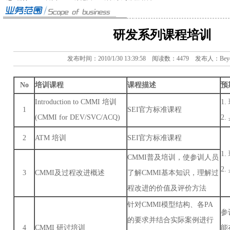
研发系列课程培训
发布时间：2010/1/30 13:39:58 阅读数：4479 发布人：Beyo
No
培训课程
课程描述
预
Introduction to CMMI 培训
1
1
SEI官方标准课程
(CMMI for DEV/SVC/ACQ)
2
2
ATM 培训
SEI官方标准课程
1
CMMI普及培训，使参训人员
2
3
CMMI及过程改进概述
了解CMMI基本知识，理解过
程改进的价值及评价方法
针对CMMI模型结构、各PA
参
的要求并结合实际案例进行
4
CMMI 研讨培训
能