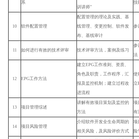
系
技
训讲师”
配置管理的理论及实践、基
10
软件配置管理
线管理、变更控制、软件发
参
布、基线审计
参
11
如何进行有效的技术评审
技术评审方法，案例及练习
法
建立EPG工作准则、资质、
角色及职责，工作程序，汇
使
12
EPG工作方法
报及监控机制；建立过程改
立
进流程
讲解有效项目策划及监控的
项
13
项目管理综述
方法
有
介绍软件开发全生命周期的
项
14
项目风险管理
相关风险，及风险评价方式
险