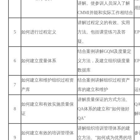
讲解。使参训人员深入了解
用
CMMI并能和实际工作相结合
讲解过程定义的有效、实用
5
如何进行过程定义
方法。包括课堂练习及答
E
疑。
结合案例讲解GQM及度量定
6
如何建立度量体系
义方法，及建立组织级度量
E
数据库
如何建立和维护组织过程资
结合案例讲解组织过程资产
E
7
产库
库的建立和维护
运
讲解质量保证的方式方法、
如何建立和有效实施质量保
Q
8
QA体系的建立和“如何做好
证
解
QA”
讲解组织培训管理体系的建
如何建立有效的培训管理体
参
9
立方法、“如何成为优秀的培