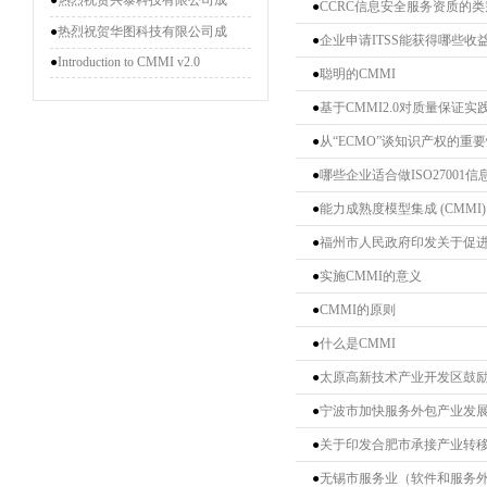
●
热烈祝贺兴泰科技有限公司成
●
CCRC信息安全服务资质的类
●
热烈祝贺华图科技有限公司成
●
企业申请ITSS能获得哪些收
●
Introduction to CMMI v2.0
●
聪明的CMMI
●
基于CMMI2.0对质量保证
●
从“ECMO”谈知识产权的重
●
哪些企业适合做ISO27001
●
能力成熟度模型集成 (CMMI) 
●
福州市人民政府印发关于促
●
实施CMMI的意义
●
CMMI的原则
●
什么是CMMI
●
太原高新技术产业开发区鼓
●
宁波市加快服务外包产业发展
●
关于印发合肥市承接产业转
●
无锡市服务业（软件和服务