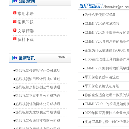
知识空间
常用术语
●
为什么要使用CMMI
常见问题
●
CMMI V2.0的实施流程
文章精选
●
CMMI V2.0对于敏捷开发
资料下载
●
CMMI V2.0具有怎样的商业
●
企业为什么要通过 ISO9001
最新资讯
●
ITSS运维管理工具的主要作
●
CMMI V2.0如何帮助扩展敏
●
热烈祝贺桉睿数字化公司成功
●
军工保密资质申请流程
●
热烈祝贺油田设计院成功通过
●
军工保密资格认证介绍
●
热烈祝贺众芯汉创公司成功通
●
你的企业适合做哪个体系的
●
热烈祝贺正泰中自公司成功通
●
热烈祝贺优信网络公司成功通
●
CMMI V2.0中的术语是如
●
热烈祝贺九龙物联公司成功通
●
2020年国家高新技术企业申
●
热烈祝贺金迪科技有限公司成
●
实施CMMI过程中对CMMI