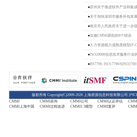
●
苏州关于推进软件产业和集
●
关于加快深圳市服务外包发
●
南京市人民政府关于进一步
●
实施CMMI易犯的8个错误
●
人力资源能力成熟度模型(P-C
●
ISO20000信息技术服务行
●
BS7799, ISO17799与ISO27
版权所有 Copyright(C)2009-2026 上海碧源信息科技有限公司
沪IC
CMMI
CMMI咨询
CMMI公司
CMMI认证评估
CM
CMMI上海中国
CMMI过程改进
CMMI1.3模型
CMMI复评
CMM